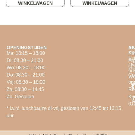
WINKELWAGEN
WINKELWAGEN
OPENINGSTIJDEN
NA
BE
Ka
Ma: 13:15 – 18:00
Pri
Sc
Di: 08:30 – 21:00
Al
Ov
Wo: 08:30 – 18:00
vo
on
Do: 08:30 – 21:00
Co
We
Vrij: 08:30 – 18:00
op
Za: 08:30 – 14:45
Re
Zo: Gesloten
K.v
01
* I.v.m. lunchpauze di-vrij gesloten van 12:45 tot 13:15
uur