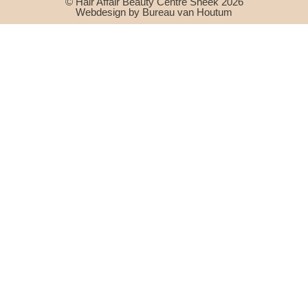
© Hair Affair Beauty Centre Sneek 2026
Webdesign by Bureau van Houtum