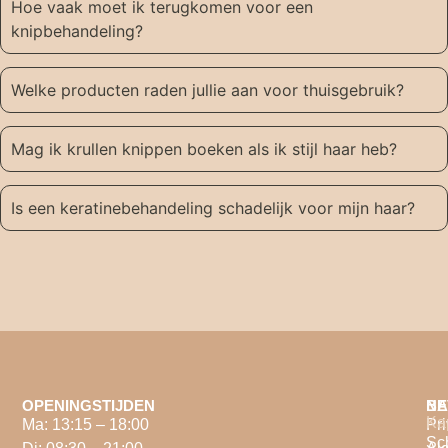
Hoe vaak moet ik terugkomen voor een
knipbehandeling?
Welke producten raden jullie aan voor thuisgebruik?
Mag ik krullen knippen boeken als ik stijl haar heb?
Is een keratinebehandeling schadelijk voor mijn haar?
OPENINGSTIJDEN
NA
BE
Ka
Ma: 13:15 – 18:00
Pri
Sc