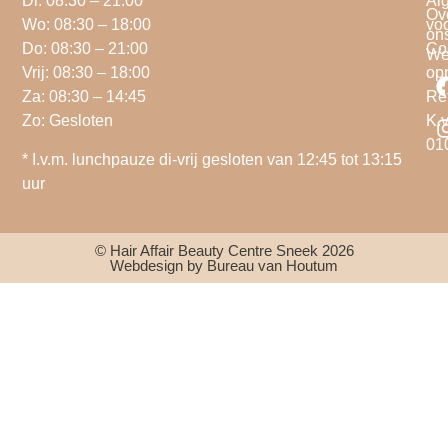
Di: 08:30 – 21:00
Al
Ov
Wo: 08:30 – 18:00
vo
on
Do: 08:30 – 21:00
Co
We
Vrij: 08:30 – 18:00
op
Za: 08:30 – 14:45
Re
Zo: Gesloten
K.v
01
* I.v.m. lunchpauze di-vrij gesloten van 12:45 tot 13:15
uur
© Hair Affair Beauty Centre Sneek 2026
Webdesign by Bureau van Houtum