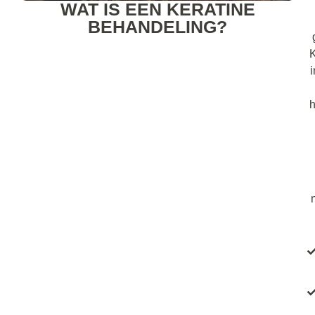
WAT IS EEN KERATINE
BEHANDELING?
K
h