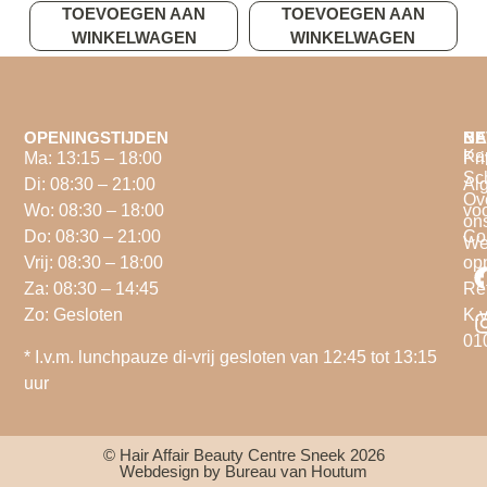
TOEVOEGEN AAN
TOEVOEGEN AAN
WINKELWAGEN
WINKELWAGEN
OPENINGSTIJDEN
NA
BE
Ka
Ma: 13:15 – 18:00
Pri
Sc
Di: 08:30 – 21:00
Al
Ov
Wo: 08:30 – 18:00
vo
on
Do: 08:30 – 21:00
Co
We
Vrij: 08:30 – 18:00
op
Za: 08:30 – 14:45
Re
Zo: Gesloten
K.v
01
* I.v.m. lunchpauze di-vrij gesloten van 12:45 tot 13:15
uur
© Hair Affair Beauty Centre Sneek 2026
Webdesign by Bureau van Houtum