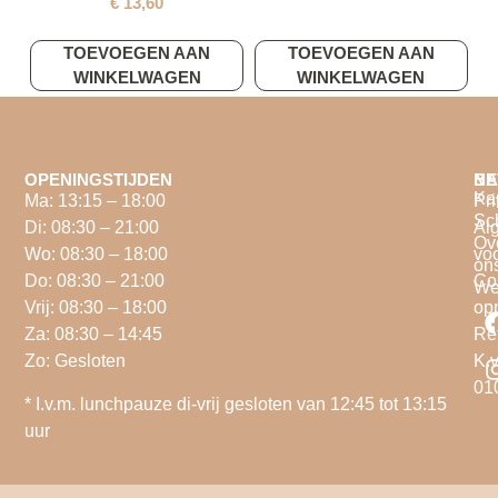
€
13,60
TOEVOEGEN AAN
TOEVOEGEN AAN
WINKELWAGEN
WINKELWAGEN
OPENINGSTIJDEN
NA
BE
Ka
Ma: 13:15 – 18:00
Pri
Sc
Di: 08:30 – 21:00
Al
Ov
Wo: 08:30 – 18:00
vo
on
Do: 08:30 – 21:00
Co
We
Vrij: 08:30 – 18:00
op
Za: 08:30 – 14:45
Re
Zo: Gesloten
K.v
01
* I.v.m. lunchpauze di-vrij gesloten van 12:45 tot 13:15
uur