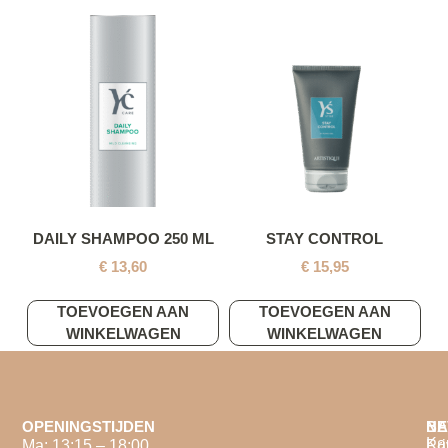
DAILY SHAMPOO 250 ML
STAY CONTROL
€
13,60
€
15,95
TOEVOEGEN AAN
TOEVOEGEN AAN
WINKELWAGEN
WINKELWAGEN
OPENINGSTIJDEN
NA
BE
Ka
Ma: 13:15 – 18:00
Pri